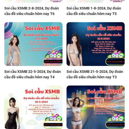
Soi cầu XSMB 2-8-2024, Dự đoán
Soi cầu XSMB 1-8-2024, Dự đoán
cầu đề siêu chuẩn hôm nay T6
cầu đề siêu chuẩn hôm nay T5
Soi cầu XSMB 22-5-2024, Dự đoán
Soi cầu XSMB 21-5-2024, Dự đoán
cầu đề siêu chuẩn hôm nay T4
cầu đề siêu chuẩn hôm nay T3