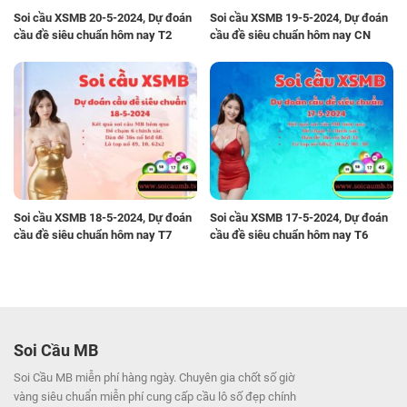
Soi cầu XSMB 20-5-2024, Dự đoán
Soi cầu XSMB 19-5-2024, Dự đoán
cầu đề siêu chuẩn hôm nay T2
cầu đề siêu chuẩn hôm nay CN
Soi cầu XSMB 18-5-2024, Dự đoán
Soi cầu XSMB 17-5-2024, Dự đoán
cầu đề siêu chuẩn hôm nay T7
cầu đề siêu chuẩn hôm nay T6
Soi Cầu MB
Soi Cầu MB miễn phí hàng ngày. Chuyên gia chốt số giờ
vàng siêu chuẩn miễn phí cung cấp cầu lô số đẹp chính