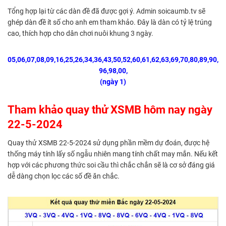
Tổng hợp lại từ các dàn đề đã được gợi ý. Admin soicaumb.tv sẽ
ghép dàn đề ít số cho anh em tham khảo. Đây là dàn có tỷ lệ trúng
cao, thích hợp cho dân chơi nuôi khung 3 ngày.
05,06,07,08,09,16,25,26,34,36,43,50,52,60,61,62,63,69,70,80,89,90,
96,98,00,
(ngày 1)
Tham khảo quay thử XSMB hôm nay ngày
22-5-2024
Quay thử XSMB 22-5-2024 sử dụng phần mềm dự đoán, được hệ
thống máy tính lấy số ngẫu nhiên mang tính chất may mắn. Nếu kết
hợp với các phương thức soi cầu thì chắc chắn sẽ là cơ sở đáng giá
dễ dàng chọn lọc các số đề ăn chắc.