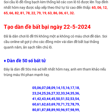
Soi cầu lô đề rồng bạch kim thống kê các con lô tô được lên Top đỉnh
nhất hôm nay được sắp xếp theo thứ tự từ cao đến thấp:
65, 06, 12,
65, 66, 82, 81, 78, 22, 79, 19, 63, 86, 06, 61, 32.
Tạo dàn đề bất bại ngày 22-5-2024
Đã là dân chơi lô đề thì không một ai không có máu chơi đề dàn. Soi
cầu online sẽ gợi ý cho các đồng môn vài dàn đề bất bại thắng
quanh năm, ăn sạch tiền chủ lô.
♦ Dàn đề 50 số bất tử
Đây là dàn đề 50s mà ad kết nhất hôm nay, anh em tham khảo nếu
trùng máu thì phan mạnh tay.
05,06,07,08,09,14,15,16,17,18,
23,24,25,26,27,32,33,34,35,36,
41,42,43,44,45,50,51,52,53,54,
60,61,62,63,69,70,71,72,78,79,
80,81,87,88,89,90,96,97,98,99,