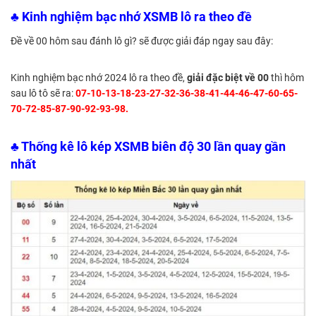
♣
Kinh nghiệm bạc nhớ XSMB lô ra theo đề
Đề về 00 hôm sau đánh lô gì? sẽ được giải đáp ngay sau đây:
Kinh nghiệm bạc nhớ 2024 lô ra theo đề,
giải đặc biệt về 00
thì hôm
sau lô tô sẽ ra:
07-10-13-18-23-27-32-36-38-41-44-46-47-60-65-
70-72-85-87-90-92-93-98.
♣
Thống kê lô kép XSMB biên độ 30 lần quay gần
nhất