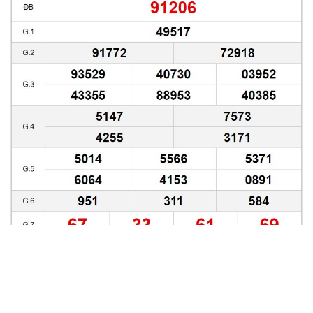
QUAY THỬ XSMB 22-5-2024
Ngoài ra yếu tố tâm linh cũng rất quan trọng cho việc tìm số đánh
đề. Anh em xem thêm chuyên mục
GIẢI MỘNG LÔ ĐỀ
để tăng thêm
khả năng trúng xổ số hôm nay.