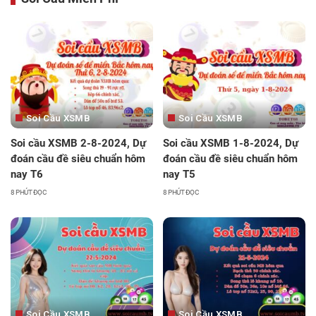
Soi Cầu XSMB
Soi Cầu XSMB
Soi cầu XSMB 2-8-2024, Dự
Soi cầu XSMB 1-8-2024, Dự
đoán cầu đề siêu chuẩn hôm
đoán cầu đề siêu chuẩn hôm
nay T6
nay T5
8 PHÚT ĐỌC
8 PHÚT ĐỌC
Soi Cầu XSMB
Soi Cầu XSMB