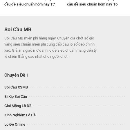
cầu đề siêu chuẩn hôm nay T7
cầu đề siêu chuẩn hôm nay T6
Soi Cầu MB
Soi Cầu MB miễn phí hàng ngày. Chuyên gia chốt số giờ
vàng siêu chuẩn miễn phí cung cấp cầu lô số đẹp chính
xác. Giải mã giấc mơ đánh lô đề siêu chuẩn mang đến tỷ
lệ chiến thắng cao nhất cho người chơi.
Chuyên Đề 1
Soi Cầu XSMB
Bí Kíp Soi Cầu
Giải Mộng Lô Đề
Kinh Nghiệm Lô Đề
Lô Đề Online