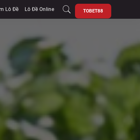
ệm Lô Đề
Lô Đề Online
TOBET88