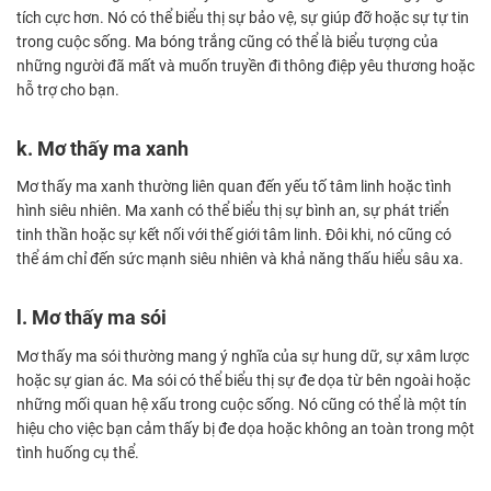
tích cực hơn. Nó có thể biểu thị sự bảo vệ, sự giúp đỡ hoặc sự tự tin
trong cuộc sống. Ma bóng trắng cũng có thể là biểu tượng của
những người đã mất và muốn truyền đi thông điệp yêu thương hoặc
hỗ trợ cho bạn.
k. Mơ thấy ma xanh
Mơ thấy ma xanh thường liên quan đến yếu tố tâm linh hoặc tình
hình siêu nhiên. Ma xanh có thể biểu thị sự bình an, sự phát triển
tinh thần hoặc sự kết nối với thế giới tâm linh. Đôi khi, nó cũng có
thể ám chỉ đến sức mạnh siêu nhiên và khả năng thấu hiểu sâu xa.
l. Mơ thấy ma sói
Mơ thấy ma sói thường mang ý nghĩa của sự hung dữ, sự xâm lược
hoặc sự gian ác. Ma sói có thể biểu thị sự đe dọa từ bên ngoài hoặc
những mối quan hệ xấu trong cuộc sống. Nó cũng có thể là một tín
hiệu cho việc bạn cảm thấy bị đe dọa hoặc không an toàn trong một
tình huống cụ thể.