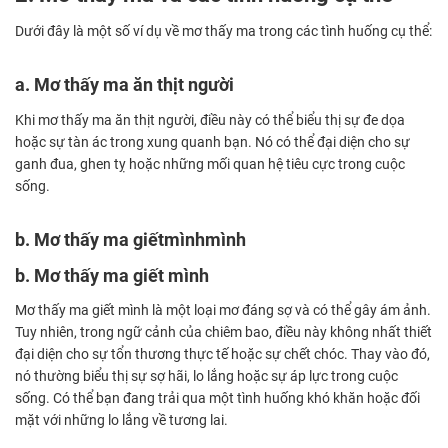
Dưới đây là một số ví dụ về mơ thấy ma trong các tình huống cụ thể:
a. Mơ thấy ma ăn thịt người
Khi mơ thấy ma ăn thịt người, điều này có thể biểu thị sự đe dọa
hoặc sự tàn ác trong xung quanh bạn. Nó có thể đại diện cho sự
ganh đua, ghen tỵ hoặc những mối quan hệ tiêu cực trong cuộc
sống.
b. Mơ thấy ma giếtmìnhmình
b. Mơ thấy ma giết mình
Mơ thấy ma giết mình là một loại mơ đáng sợ và có thể gây ám ảnh.
Tuy nhiên, trong ngữ cảnh của chiêm bao, điều này không nhất thiết
đại diện cho sự tổn thương thực tế hoặc sự chết chóc. Thay vào đó,
nó thường biểu thị sự sợ hãi, lo lắng hoặc sự áp lực trong cuộc
sống. Có thể bạn đang trải qua một tình huống khó khăn hoặc đối
mặt với những lo lắng về tương lai.