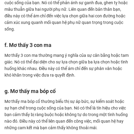
cuộc sống của bạn. Nó có thể phản ánh sự ganh đua, ghen tỵ hoặc
mâu thuẫn giữa hai người phụ nữ. Liên quan đến bản thân bạn,
điều này có thể ám chỉ đến việc lựa chọn giữa hai con đường hoặc
cảm xúc xung quanh mối quan hệ phụ nữ quan trọng trong cuộc
sống.
f. Mơ thấy 3 con ma
Mơ thấy 3 con ma thường mang ý nghĩa của sự cân bằng hoặc tam
giác. Nó có thể đại diện cho sự lựa chọn giữa ba lựa chọn hoặc tình
huống khác nhau. Điều này có thể ám chỉ đến sự phân vân hoặc
khó khăn trong việc đưa ra quyết định.
g. Mơ thấy ma bóp cổ
Mơ thấy ma bóp cổ thường biểu thị sự áp bức, sự kiểm soát hoặc
sự hạn chế trong cuộc sống của bạn. Nó có thể là tín hiệu cho việc
bạn cảm thấy bị ràng buộc hoặc không tự do trong một tình huống
nào đó. Điều này có thể liên quan đến công việc, mối quan hệ hay
những cam kết mà bạn cảm thấy không thoải mái.