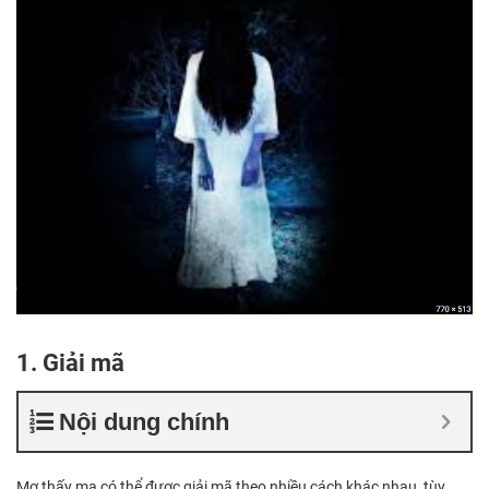
1. Giải mã
Nội dung chính
Mơ thấy ma có thể được giải mã theo nhiều cách khác nhau, tùy