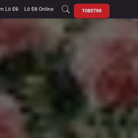
ệm Lô Đề
Lô Đề Online
TOBET88