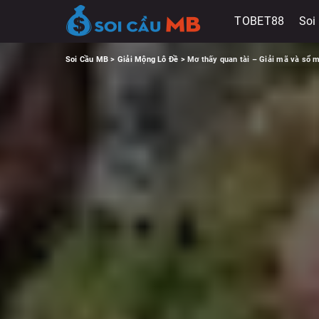
TOBET88
Soi
Soi Cầu MB
>
Giải Mộng Lô Đề
>
Mơ thấy quan tài – Giải mã và sổ m