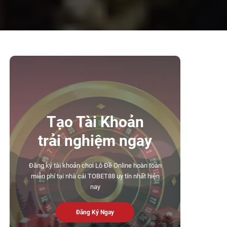
Tạo Tài Khoản
trải nghiệm ngay
Đăng ký tài khoản chơi Lô Đề Online hoàn toàn
miễn phí tại nhà cái TOBET88 uy tín nhất hiện
nay
Đăng Ký Ngay