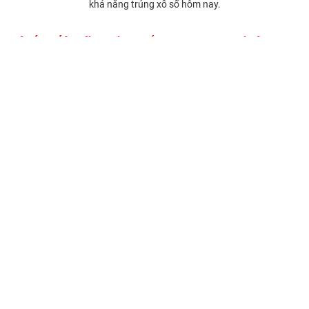
khả năng trúng xổ số hôm nay.
Chốt số lô đề miền Bắc 1-8-2024 về bờ
»»»»» Soicaumb.tv chốt số XSMB 1-8-
2024 «««««
Bạch thủ: 57
Song thủ: 19 – 91
Lô xiên 2: 57 – 91
Đề chạm: 1 – 7