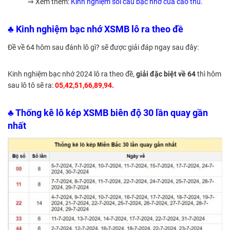
⇒ Xem thêm:
Kinh nghiệm soi cầu bạc nhớ của cao thủ.
♣
Kinh nghiệm bạc nhớ XSMB lô ra theo đề
Đề về 64 hôm sau đánh lô gì? sẽ được giải đáp ngay sau đây:
Kinh nghiệm bạc nhớ 2024 lô ra theo đề,
giải đặc biệt về 64
thì hôm
sau lô tô sẽ ra:
05,42,51,66,89,94.
♣
Thống kê lô kép XSMB biên độ 30 lần quay gần
nhất