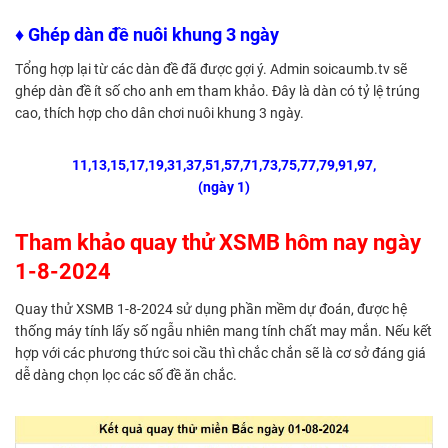
♦ Ghép dàn đề nuôi khung 3 ngày
Tổng hợp lại từ các dàn đề đã được gợi ý. Admin soicaumb.tv sẽ
ghép dàn đề ít số cho anh em tham khảo. Đây là dàn có tỷ lệ trúng
cao, thích hợp cho dân chơi nuôi khung 3 ngày.
11,13,15,17,19,31,37,51,57,71,73,75,77,79,91,97,
(ngày 1)
Tham khảo quay thử XSMB hôm nay ngày
1-8-2024
Quay thử XSMB 1-8-2024 sử dụng phần mềm dự đoán, được hệ
thống máy tính lấy số ngẫu nhiên mang tính chất may mắn. Nếu kết
hợp với các phương thức soi cầu thì chắc chắn sẽ là cơ sở đáng giá
dễ dàng chọn lọc các số đề ăn chắc.