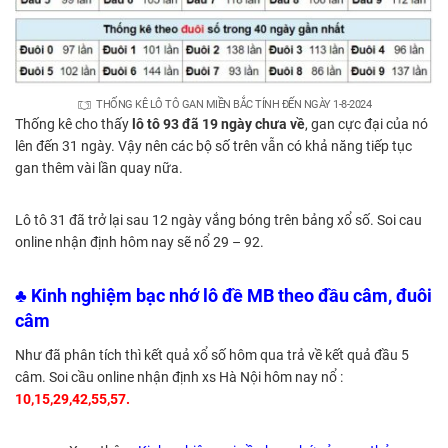
THỐNG KÊ LÔ TÔ GAN MIỀN BẮC TÍNH ĐẾN NGÀY 1-8-2024
Thống kê cho thấy
lô tô 93 đã 19 ngày chưa về
, gan cực đại của nó
lên đến 31 ngày. Vậy nên các bộ số trên vẫn có khả năng tiếp tục
gan thêm vài lần quay nữa.
Lô tô 31 đã trở lại sau 12 ngày vắng bóng trên bảng xổ số. Soi cau
online nhận định hôm nay sẽ nổ 29 – 92.
♣
Kinh nghiệm bạc nhớ lô đề MB theo đầu câm, đuôi
câm
Như đã phân tích thì kết quả xổ số hôm qua trả về kết quả đầu 5
câm. Soi cầu online nhận định xs Hà Nội hôm nay nổ :
10,15,29,42,55,57.