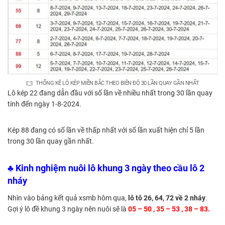
THỐNG KÊ LÔ KÉP MIỀN BẮC THEO BIÊN ĐỘ 30 LẦN QUAY GẦN NHẤT
Lô kép 22 đang dẫn đầu với số lần về nhiều nhất trong 30 lần quay
tính đến ngày 1-8-2024.
Kép 88 đang có số lần về thấp nhất với số lần xuất hiện chỉ 5 lần
trong 30 lần quay gần nhất.
♣
Kinh nghiệm nuôi lô khung 3 ngày theo cầu lô 2
nháy
Nhìn vào bảng kết quả xsmb hôm qua,
lô tô 26, 64, 72 về 2 nháy
.
Gợi ý lô đề khung 3 ngày nên nuôi sẽ là
05 – 50 , 35 – 53 , 38 – 83.