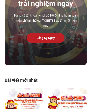
trải nghiệm ngay
Đăng ký tài khoản chơi Lô Đề Online hoàn toàn
miễn phí tại nhà cái TOBET88 uy tín nhất hiện
nay
Đăng Ký Ngay
Bài viết mới nhất