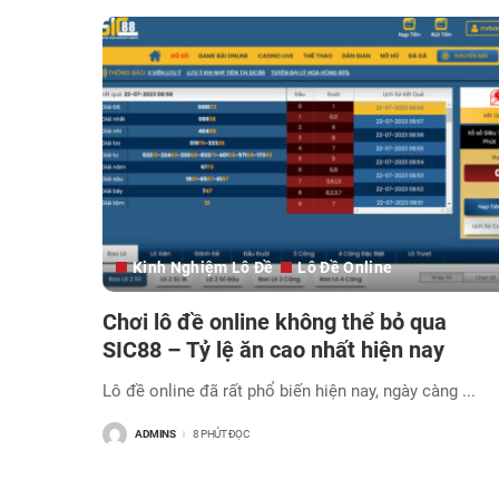
Kinh Nghiệm Lô Đề
Lô Đề Online
Chơi lô đề online không thể bỏ qua
SIC88 – Tỷ lệ ăn cao nhất hiện nay
Lô đề online đã rất phổ biến hiện nay, ngày càng
...
ADMINS
8 PHÚT ĐỌC
POSTED
BY