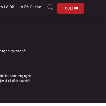
ệm Lô Đề
Lô Đề Online
TOBET88
 bạn được chia sẻ:
 thủ lâu năm trong nghề.
iệm lô đề
đỉnh cao nhất