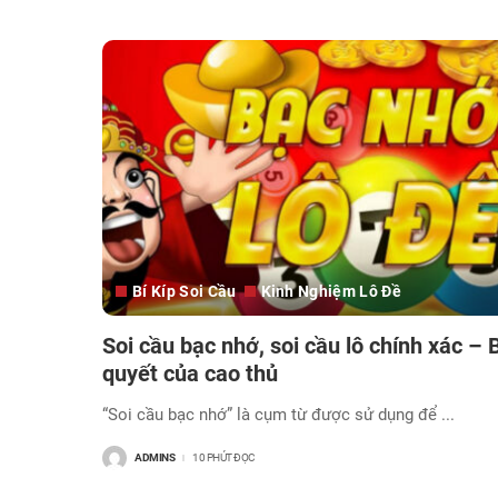
Bí Kíp Soi Cầu
Kinh Nghiệm Lô Đề
Soi cầu bạc nhớ, soi cầu lô chính xác – 
quyết của cao thủ
“Soi cầu bạc nhớ” là cụm từ được sử dụng để
...
ADMINS
10 PHÚT ĐỌC
POSTED
BY