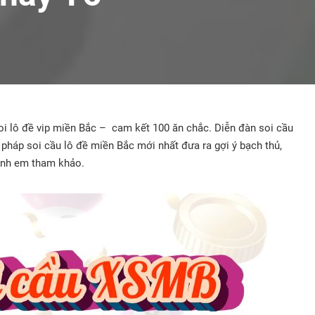
 lô đề vip miền Bắc – cam kết 100 ăn chắc. Diễn đàn soi cầu
pháp soi cầu lô đề miền Bắc mới nhất đưa ra gợi ý bạch thủ,
 anh em tham khảo.