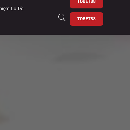
hiệm Lô Đề
TOBET88