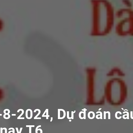
-8-2024, Dự đoán cầ
 nay T6