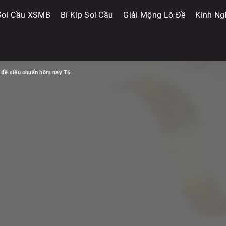
Soi Cầu XSMB
Bí Kíp Soi Cầu
Giải Mộng Lô Đề
Kinh Ng
 đề siêu chuẩn hôm nay T6