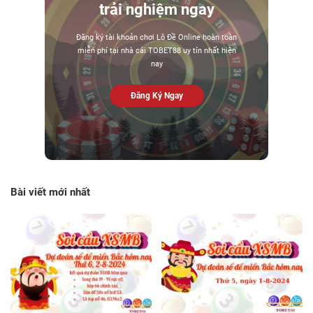
trải nghiệm ngay
Đăng ký tài khoản chơi Lô Đề Online hoàn toàn
miễn phí tại nhà cái TOBET88 uy tín nhất hiện
nay
Đăng Ký Ngay
Bài viết mới nhất