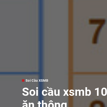
Soi Cầu XSMB
Soi cầu xsmb 10
ăn thông