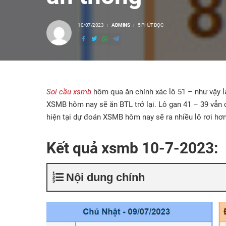
10/07/2023
ADMINS
5 PHÚT ĐỌC
POSTED
BY
Soi cầu xsmb
hôm qua ăn chính xác lô 51 – như vậy là
XSMB hôm nay sẽ ăn BTL trở lại. Lô gan 41 – 39 vẫn c
hiện tại dự đoán XSMB hôm nay sẽ ra nhiều lô rơi hơn
Kết quả xsmb 10-7-2023:
Nội dung chính