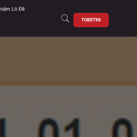
hiệm Lô Đề
TOBET88