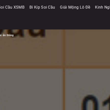
Soi Cầu XSMB
Bí Kíp Soi Cầu
Giải Mộng Lô Đề
Kinh Ng
ục ăn thông