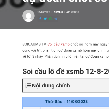
11/08/2023
ADMINS
4 PHÚT ĐỌC
POSTED
BY
SOICAUMB.TV
Soi cầu xsmb
chốt số hôm nay ngày t
cùng với 61, phân tích dự đoán xsmb hôm nay chính x
về tới 3 nháy. Phân tích nhịp lô hiện tại dự đoán xsm
Soi cầu lô đề xsmb 12-8-2
Nội dung chính