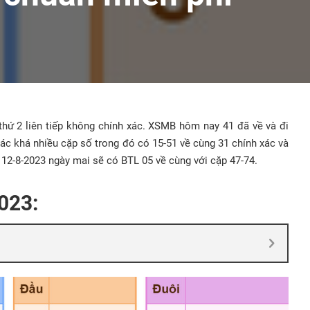
hứ 2 liên tiếp không chính xác. XSMB hôm nay 41 đã về và đi
ác khá nhiều cặp số trong đó có 15-51 về cùng 31 chính xác và
b 12-8-2023 ngày mai sẽ có BTL 05 về cùng với cặp 47-74.
023: