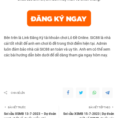
Bên trên là Link Đăng Ký tài khoản chơi Lô Đề Online. SIC88 là nhà
cái tốt nhất để anh em chơi lô đề trong thời điểm hiện tại. Admin
luôn đảm bảo nhà cái SIC88 an toàn và uy tín. Anh em có thể xem
các bài hướng dẫn bên dưới để dễ dàng tham gia ngay hôm nay.
CHIA SẺ LÊN
BÀI VIẾT TRƯỚC
BÀI VIẾT TIẾP THEO
Soi cầu XSMB 13-7-2023 – Dự đoán
Soi cầu XSMB 15-7-2023 | Dự đoán