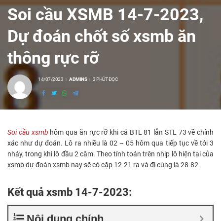
Soi cầu XSMB 14-7-2023,
Dự đoán chốt số xsmb ăn
thông rực rỡ
14/07/2023
ADMINS
3 PHÚT ĐỌC
POSTED
BY
Soi cầu xsmb
hôm qua ăn rực rỡ khi cả BTL 81 lẫn STL 73 về chính
xác như dự đoán. Lô ra nhiều là 02 – 05 hôm qua tiếp tục về tới 3
nháy, trong khi lô đầu 2 câm. Theo tính toán trên nhịp lô hiện tại của
xsmb dự đoán xsmb nay sẽ có cặp 12-21 ra và đi cùng là 28-82.
Kết quả xsmb 14-7-2023:
Nội dung chính