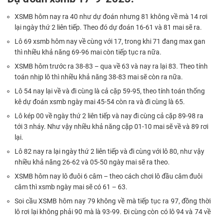
XSMB hôm nay ra 40 như dự đoán nhưng 81 không về mà 14 rơi
lại ngày thứ 2 liên tiếp. Theo đó dự đoán 16-61 và 81 mai sẽ ra.
Lô 69 xsmb hôm nay về cùng với 17, trong khi 71 đang max gan
thì nhiều khả năng 69-96 mai còn tiếp tục ra nữa.
XSMB hôm trước ra 38-83 – qua về 63 và nay ra lại 83. Theo tính
toán nhịp lô thì nhiều khả năng 38-83 mai sẽ còn ra nữa.
Lô 54 nay lại về và đi cùng là cả cặp 59-95, theo tính toán thống
kê dự đoán xsmb ngày mai 45-54 còn ra và đi cùng là 65.
Lô kép 00 về ngày thứ 2 liên tiếp và nay đi cùng cả cặp 89-98 ra
tới 3 nháy. Như vậy nhiều khả năng cặp 01-10 mai sẽ về và 89 rơi
lại.
Lô 82 nay ra lại ngày thứ 2 liên tiếp và đi cùng với lô 80, như vậy
nhiều khả năng 26-62 và 05-50 ngày mai sẽ ra theo.
XSMB hôm nay lô đuôi 6 câm – theo cách chơi lô đầu câm đuôi
câm thì xsmb ngày mai sẽ có 61 – 63.
Soi cầu XSMB hôm nay 79 không về mà tiếp tục ra 97, đồng thời
lô rơi lại không phải 90 mà là 93-99. Đi cùng còn có lô 94 và 74 về