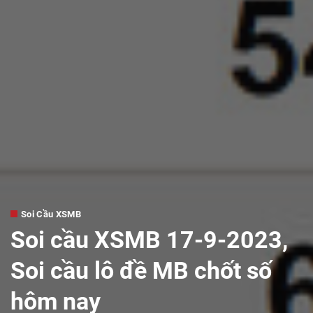
Soi Cầu XSMB
Soi cầu XSMB 17-9-2023,
Soi cầu lô đề MB chốt số
hôm nay