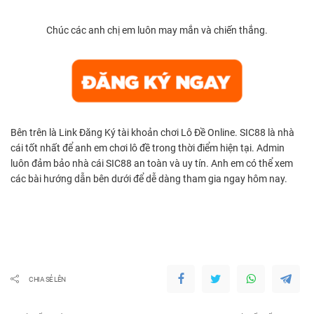
Chúc các anh chị em luôn may mắn và chiến thắng.
Bên trên là Link Đăng Ký tài khoản chơi Lô Đề Online. SIC88 là nhà
cái tốt nhất để anh em chơi lô đề trong thời điểm hiện tại. Admin
luôn đảm bảo nhà cái SIC88 an toàn và uy tín. Anh em có thể xem
các bài hướng dẫn bên dưới để dễ dàng tham gia ngay hôm nay.
CHIA SẺ LÊN