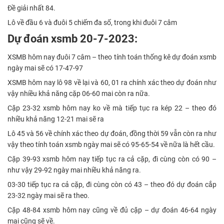
Đề giải nhất 84.
Lô về đầu 6 và đuôi 5 chiếm đa số, trong khi đuôi 7 câm
Dự đoán xsmb 20-7-2023:
XSMB hôm nay đuôi 7 câm – theo tính toán thống kê dự đoán xsmb
ngày mai sẽ có 17-47-97
XSMB hôm nay lô 98 về lại và 60, 01 ra chính xác theo dự đoán như
vậy nhiều khả năng cặp 06-60 mai còn ra nữa.
Cặp 23-32 xsmb hôm nay ko về mà tiếp tục ra kép 22 – theo đó
nhiều khả năng 12-21 mai sẽ ra
Lô 45 và 56 về chính xác theo dự đoán, đồng thời 59 vẫn còn ra như
vậy theo tính toán xsmb ngày mai sẽ có 95-65-54 về nữa là hết cầu.
Cặp 39-93 xsmb hôm nay tiếp tục ra cả cặp, đi cùng còn có 90 –
như vậy 29-92 ngày mai nhiều khả năng ra.
03-30 tiếp tục ra cả cặp, đi cùng còn có 43 – theo đó dự đoán cắp
23-32 ngày mai sẽ ra theo.
Cặp 48-84 xsmb hôm nay cũng về đủ cặp – dự đoán 46-64 ngày
mai cũng sẽ về.