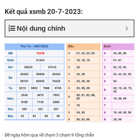
Kết quả xsmb 20-7-2023:
Nội dung chính
Đề ngày hôm qua về chạm 3 chạm 9 tổng chẵn