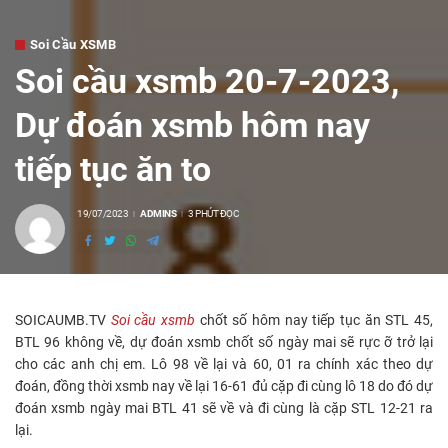
Soi Cầu XSMB
Soi cầu xsmb 20-7-2023,
Dự đoán xsmb hôm nay
tiếp tục ăn to
19/07/2023
ADMINS
3 PHÚT ĐỌC
POSTED
BY
SOICAUMB.TV
Soi cầu xsmb
chốt số hôm nay tiếp tục ăn STL 45,
BTL 96 không về, dự đoán xsmb chốt số ngày mai sẽ rực ỡ trở lại
cho các anh chị em. Lô 98 về lại và 60, 01 ra chính xác theo dự
đoán, đồng thời xsmb nay về lại 16-61 đủ cặp đi cùng lô 18 do đó dự
đoán xsmb ngày mai BTL 41 sẽ về và đi cùng là cặp STL 12-21 ra
lại.