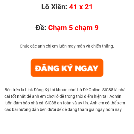
Lô Xiên:
41 x 21
Đề:
Chạm 5 chạm 9
Chúc các anh chị em luôn may mắn và chiến thắng.
Bên trên là Link Đăng Ký tài khoản chơi Lô Đề Online. SIC88 là nhà
cái tốt nhất để anh em chơi lô đề trong thời điểm hiện tại. Admin
luôn đảm bảo nhà cái SIC88 an toàn và uy tín. Anh em có thể xem
các bài hướng dẫn bên dưới để dễ dàng tham gia ngay hôm nay.