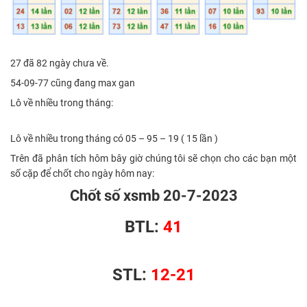
27 đã 82 ngày chưa về.
54-09-77 cũng đang max gan
Lô về nhiều trong tháng:
Lô về nhiều trong tháng có 05 – 95 – 19 ( 15 lần )
Trên đã phân tích hôm bây giờ chúng tôi sẽ chọn cho các bạn một
số cặp để chốt cho ngày hôm nay:
Chốt số xsmb 20-7-2023
BTL:
41
STL:
12-21