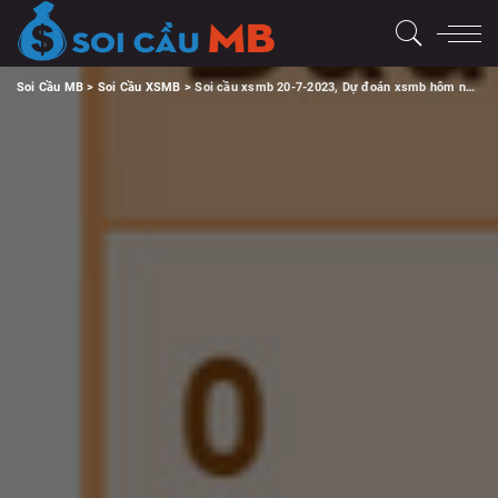
Soi Cầu MB
>
Soi Cầu XSMB
>
Soi cầu xsmb 20-7-2023, Dự đoán xsmb hôm nay tiếp tục ăn to