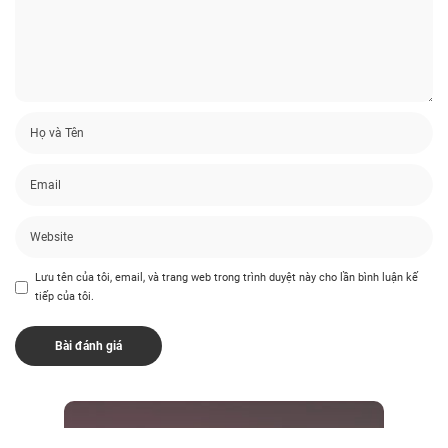
Lưu tên của tôi, email, và trang web trong trình duyệt này cho lần bình luận kế
tiếp của tôi.