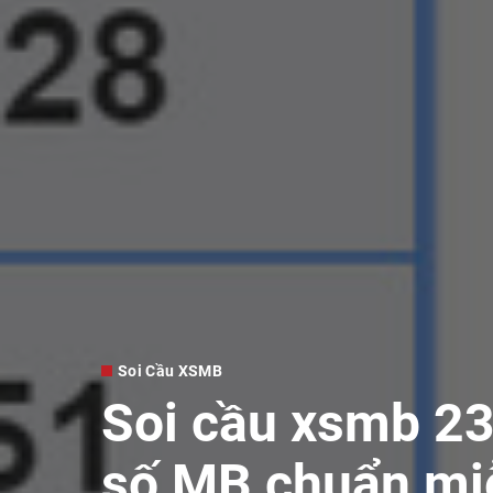
Soi Cầu XSMB
Soi cầu xsmb 23
số MB chuẩn mi