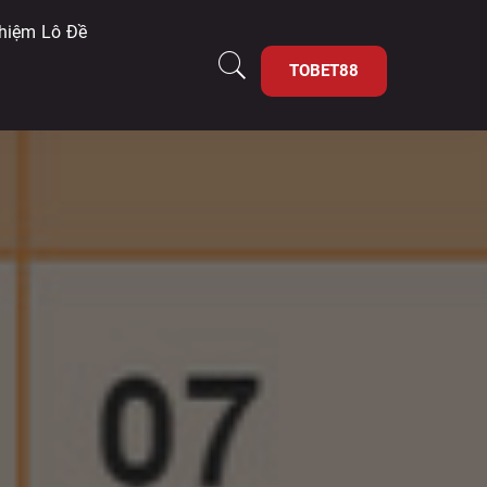
hiệm Lô Đề
TOBET88