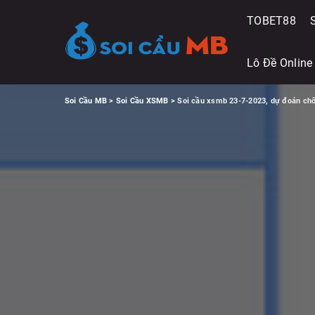
TOBET88
Lô Đề Online
Soi Cầu MB
>
Soi Cầu XSMB
>
Soi cầu xsmb 23-7-2023, dự đoán ch