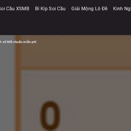
Soi Cầu XSMB
Bí Kíp Soi Cầu
Giải Mộng Lô Đề
Kinh Ng
ốt số MB chuẩn miễn phí