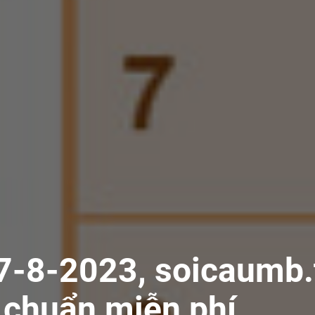
7-8-2023, soicaumb.
 chuẩn miễn phí