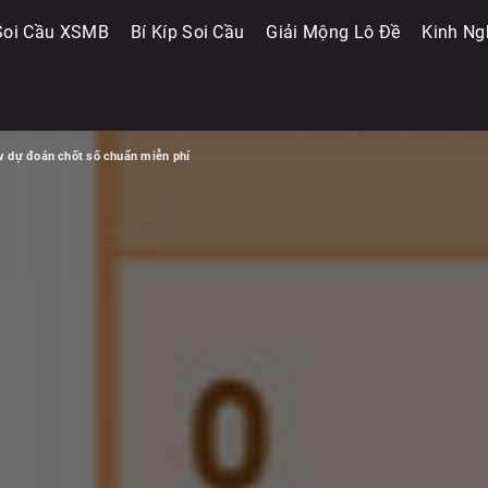
Soi Cầu XSMB
Bí Kíp Soi Cầu
Giải Mộng Lô Đề
Kinh Ng
v dự đoán chốt số chuẩn miễn phí