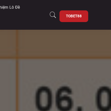
hiệm Lô Đề
TOBET88