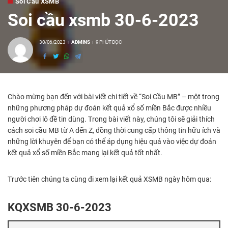
Soi Cầu XSMB
Soi cầu xsmb 30-6-2023
30/06/2023
ADMINS
9 PHÚT ĐỌC
POSTED
BY
Chào mừng bạn đến với bài viết chi tiết về “Soi Cầu MB” – một trong
những phương pháp dự đoán kết quả xổ số miền Bắc được nhiều
người chơi lô đề tin dùng. Trong bài viết này, chúng tôi sẽ giải thích
cách soi cầu MB từ A đến Z, đồng thời cung cấp thông tin hữu ích và
những lời khuyên để bạn có thể áp dụng hiệu quả vào việc dự đoán
kết quả xổ số miền Bắc mang lại kết quả tốt nhất.
Trước tiên chúng ta cùng đi xem lại kết quả XSMB ngày hôm qua:
KQXSMB 30-6-2023