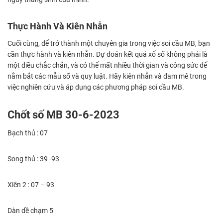
Thực Hành Và Kiên Nhẫn
Cuối cùng, để trở thành một chuyên gia trong việc soi cầu MB, bạn
cần thực hành và kiên nhẫn. Dự đoán kết quả xổ số không phải là
một điều chắc chắn, và có thể mất nhiều thời gian và công sức để
nắm bắt các mẫu số và quy luật. Hãy kiên nhẫn và đam mê trong
việc nghiên cứu và áp dụng các phương pháp soi cầu MB.
Chốt số MB 30-6-2023
Bạch thủ : 07
Song thủ : 39 -93
Xiên 2 : 07 – 93
Dàn dề chạm 5