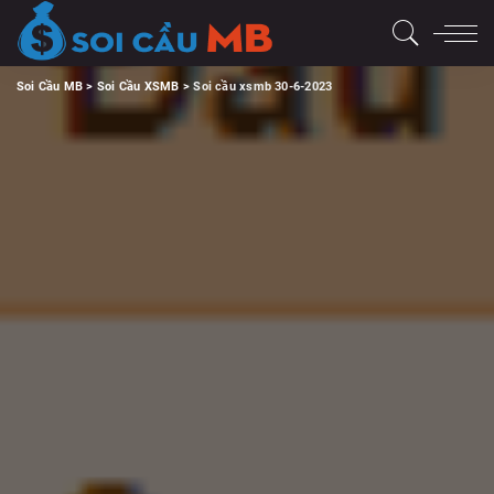
Soi Cầu MB
>
Soi Cầu XSMB
>
Soi cầu xsmb 30-6-2023