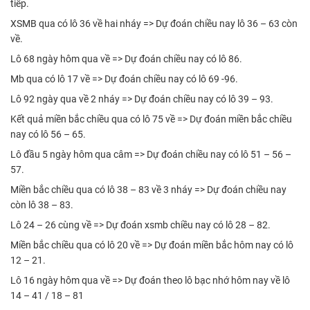
tiếp.
XSMB qua có lô 36 về hai nháy => Dự đoán chiều nay lô 36 – 63 còn
về.
Lô 68 ngày hôm qua về => Dự đoán chiều nay có lô 86.
Mb qua có lô 17 về => Dự đoán chiều nay có lô 69 -96.
Lô 92 ngày qua về 2 nháy => Dự đoán chiều nay có lô 39 – 93.
Kết quả miền bắc chiều qua có lô 75 về => Dự đoán miền bắc chiều
nay có lô 56 – 65.
Lô đầu 5 ngày hôm qua câm => Dự đoán chiều nay có lô 51 – 56 –
57.
Miền bắc chiều qua có lô 38 – 83 về 3 nháy => Dự đoán chiều nay
còn lô 38 – 83.
Lô 24 – 26 cùng về => Dự đoán xsmb chiều nay có lô 28 – 82.
Miền bắc chiều qua có lô 20 về => Dự đoán miền bắc hôm nay có lô
12 – 21.
Lô 16 ngày hôm qua về => Dự đoán theo lô bạc nhớ hôm nay về lô
14 – 41 / 18 – 81