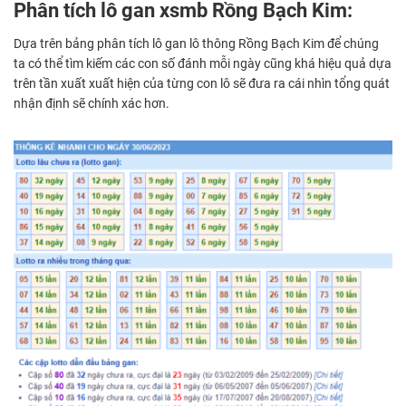
Phân tích lô gan xsmb Rồng Bạch Kim:
Dựa trên bảng phân tích lô gan lô thông Rồng Bạch Kim để chúng
ta có thể tìm kiếm các con số đánh mỗi ngày cũng khá hiệu quả dựa
trên tần xuất xuất hiện của từng con lô sẽ đưa ra cái nhìn tổng quát
nhận định sẽ chính xác hơn.