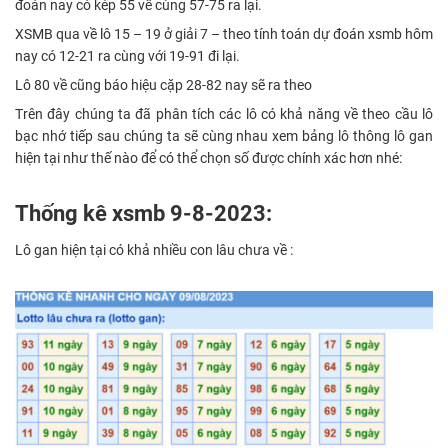
đoán nay có kép 55 về cùng 57-75 ra lại.
XSMB qua về lô 15 – 19 ở giải 7 – theo tính toán dự đoán xsmb hôm
nay có 12-21 ra cùng với 19-91 đi lại.
Lô 80 về cũng báo hiệu cặp 28-82 nay sẽ ra theo
Trên đây chúng ta đã phân tích các lô có khả năng về theo cầu lô
bạc nhớ tiếp sau chúng ta sẽ cùng nhau xem bảng lô thông lô gan
hiện tại như thế nào để có thể chọn số được chính xác hơn nhé:
Thống kê xsmb 9-8-2023:
Lô gan hiện tại có khả nhiều con lâu chưa về :