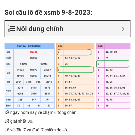
Soi cầu lô đề xsmb 9-8-2023:
Nội dung chính
Đề ngày hôm nay về chạm 6 tổng chẵn.
Đề giải nhất 80.
Lô về đầu 7 và đuôi 7 chiếm đa số.