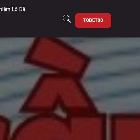
hiệm Lô Đề
TOBET88