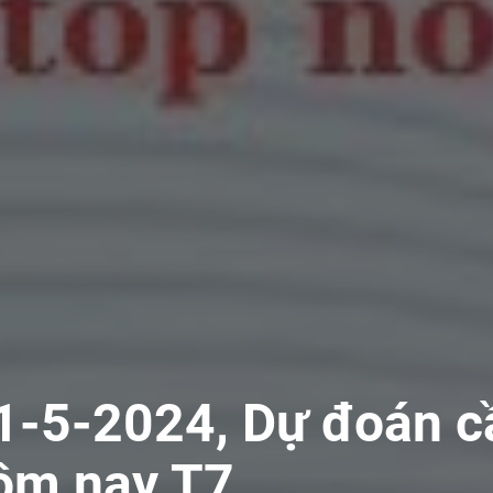
1-5-2024, Dự đoán c
ôm nay T7