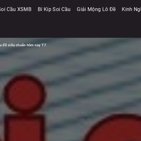
Soi Cầu XSMB
Bí Kíp Soi Cầu
Giải Mộng Lô Đề
Kinh Ng
u đề siêu chuẩn hôm nay T7