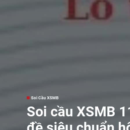
Soi Cầu XSMB
Soi cầu XSMB 1
đề siêu chuẩn h