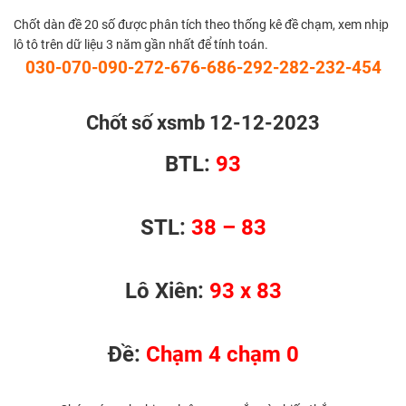
Chốt dàn đề 20 số được phân tích theo thống kê đề chạm, xem nhịp
lô tô trên dữ liệu 3 năm gần nhất để tính toán.
030-070-090-272-676-686-292-282-232-454
Chốt số xsmb 12-12-2023
BTL:
93
STL:
38 – 83
Lô Xiên:
93 x 83
Đề:
Chạm 4 chạm 0