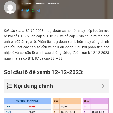
12/12/2023
ADMINS
5 PHÚT ĐỌC
POSTED
BY
Soi cầu xsmb 12-12-2023
– dự đoán xsmb hôm nay tiếp tục ăn rực
rỡ khi cả BTL 82 lẫn cặp STL 05-50 về cả cặp – xin chúc mừng các
anh em đã ăn rực rỡ. Phân tích dự đoán xsmb hôm nay cũng chính
xác hầu hết các cặp số đều về như dự đoán. Sau khi phân tích các
nhịp lô và soi cầu lô chính xác chúng tôi dự đoán xsmb 12-12-2023
ngày mai sẽ có BTL 87 và cặp 89 – 98.
Soi cầu lô đề xsmb 12-12-2023:
Nội dung chính