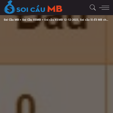
Soi Cầu MB
>
Soi Cầu XSMB
>
Soi cầu XSMB 12-12-2023, Soi cầu lô đề MB chốt số hôm nay