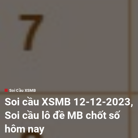
Soi Cầu XSMB
Soi cầu XSMB 12-12-2023,
Soi cầu lô đề MB chốt số
hôm nay