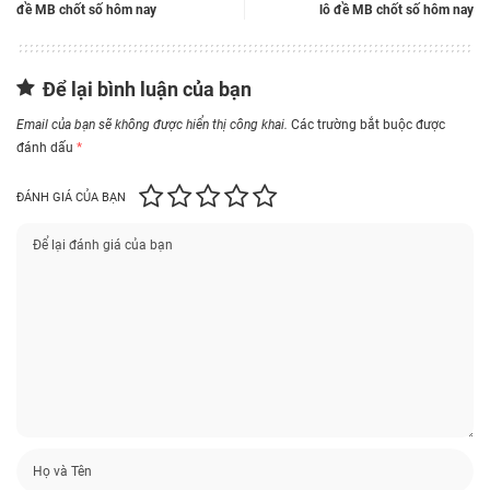
đề MB chốt số hôm nay
lô đề MB chốt số hôm nay
Để lại bình luận của bạn
Email của bạn sẽ không được hiển thị công khai.
Các trường bắt buộc được
đánh dấu
*
ĐÁNH GIÁ CỦA BẠN