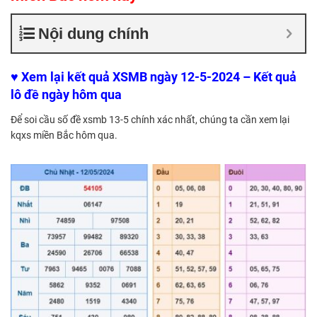
Nội dung chính
♥ Xem lại kết quả XSMB ngày
12-5-2024 – Kết quả
lô đề ngày hôm qua
Để soi cầu số đề xsmb 13-5 chính xác nhất, chúng ta cần xem lại
kqxs miền Bắc hôm qua.
SOI CẦU XSMB 13-5-2024 VIP - ĂN CHẮC 100