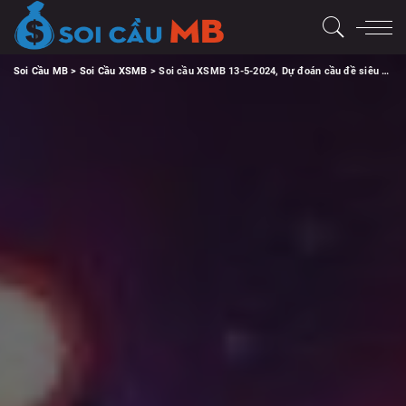
Soi Cầu MB
>
Soi Cầu XSMB
>
Soi cầu XSMB 13-5-2024, Dự đoán cầu đề siêu chuẩn hôm nay T2