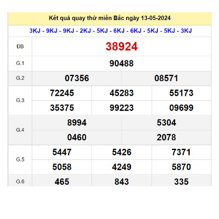
QUAY THỬ XSMB 13-5-2024