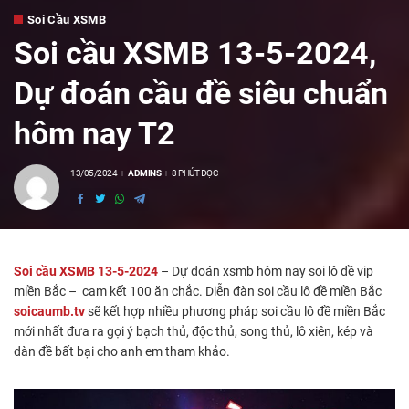
Soi Cầu XSMB
Soi cầu XSMB 13-5-2024,
Dự đoán cầu đề siêu chuẩn
hôm nay T2
13/05/2024
ADMINS
8 PHÚT ĐỌC
POSTED
BY
Soi cầu XSMB 13-5-2024
– Dự đoán xsmb hôm nay soi lô đề vip
miền Bắc – cam kết 100 ăn chắc. Diễn đàn soi cầu lô đề miền Bắc
soicaumb.tv
sẽ kết hợp nhiều phương pháp soi cầu lô đề miền Bắc
mới nhất đưa ra gợi ý bạch thủ, độc thủ, song thủ, lô xiên, kép và
dàn đề bất bại cho anh em tham khảo.