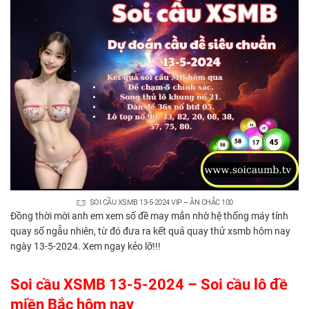
SOI CẦU XSMB 13-5-2024 VIP – ĂN CHẮC 100
Đồng thời mời anh em xem số đề may mắn nhờ hệ thống máy tính
quay số ngẫu nhiên, từ đó đưa ra kết quả quay thử xsmb hôm nay
ngày 13-5-2024. Xem ngay kẻo lỡ!!!
Soi cầu XSMB 13-5-2024 – Soi cầu lô đề
miền Bắc hôm nay