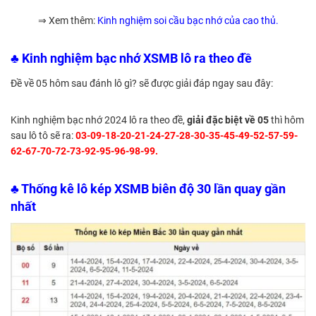
⇒ Xem thêm:
Kinh nghiệm soi cầu bạc nhớ của cao thủ.
♣
Kinh nghiệm bạc nhớ XSMB lô ra theo đề
Đề về 05 hôm sau đánh lô gì? sẽ được giải đáp ngay sau đây:
Kinh nghiệm bạc nhớ 2024 lô ra theo đề,
giải đặc biệt về 05
thì hôm
sau lô tô sẽ ra:
03-09-18-20-21-24-27-28-30-35-45-49-52-57-59-
62-67-70-72-73-92-95-96-98-99.
♣
Thống kê lô kép XSMB biên độ 30 lần quay gần
nhất