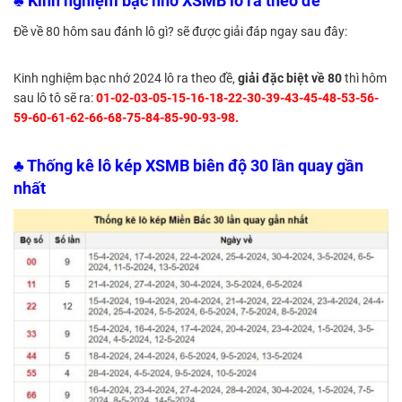
♣
Kinh nghiệm bạc nhớ XSMB lô ra theo đề
Đề về 80 hôm sau đánh lô gì? sẽ được giải đáp ngay sau đây:
Kinh nghiệm bạc nhớ 2024 lô ra theo đề,
giải đặc biệt về 80
thì hôm
sau lô tô sẽ ra:
01-02-03-05-15-16-18-22-30-39-43-45-48-53-56-
59-60-61-62-66-68-75-84-85-90-93-98.
♣
Thống kê lô kép XSMB biên độ 30 lần quay gần
nhất