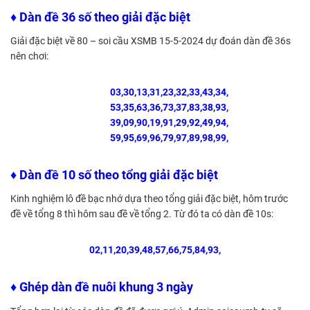
♦ Dàn đề 36 số theo giải đặc biệt
Giải đặc biệt về 80 – soi cầu XSMB 15-5-2024 dự đoán dàn đề 36s
nên chơi:
03,30,13,31,23,32,33,43,34,
53,35,63,36,73,37,83,38,93,
39,09,90,19,91,29,92,49,94,
59,95,69,96,79,97,89,98,99,
♦ Dàn đề 10 số theo tổng giải đặc biệt
Kinh nghiệm lô đề bạc nhớ dựa theo tổng giải đặc biệt, hôm trước
đề về tổng 8 thì hôm sau đề về tổng 2. Từ đó ta có dàn đề 10s:
02,11,20,39,48,57,66,75,84,93,
♦ Ghép dàn đề nuôi khung 3 ngày