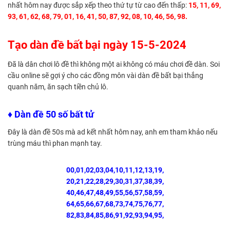
nhất hôm nay được sắp xếp theo thứ tự từ cao đến thấp:
15, 11, 69,
93, 61, 62, 68, 79, 01, 16, 41, 50, 87, 92, 08, 10, 46, 56, 98.
Tạo dàn đề bất bại ngày 15-5-2024
Đã là dân chơi lô đề thì không một ai không có máu chơi đề dàn. Soi
cầu online sẽ gợi ý cho các đồng môn vài dàn đề bất bại thắng
quanh năm, ăn sạch tiền chủ lô.
♦ Dàn đề 50 số bất tử
Đây là dàn đề 50s mà ad kết nhất hôm nay, anh em tham khảo nếu
trùng máu thì phan mạnh tay.
00,01,02,03,04,10,11,12,13,19,
20,21,22,28,29,30,31,37,38,39,
40,46,47,48,49,55,56,57,58,59,
64,65,66,67,68,73,74,75,76,77,
82,83,84,85,86,91,92,93,94,95,