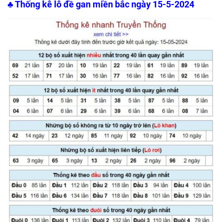
♣
Thống kê lô đề gan miền bắc ngày 15-5-2024