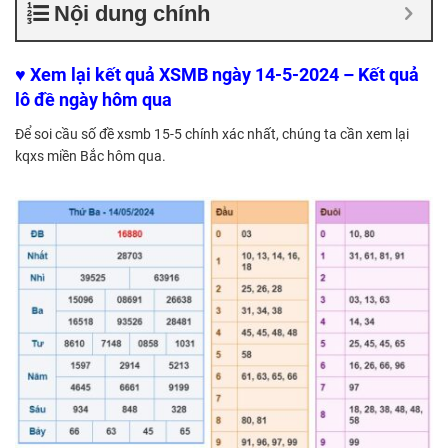
Nội dung chính
♥ Xem lại kết quả XSMB ngày
14-5-2024 – Kết quả
lô đề ngày hôm qua
Để soi cầu số đề xsmb 15-5 chính xác nhất, chúng ta cần xem lại
kqxs miền Bắc hôm qua.
SOI CẦU XSMB 15-5-2024 VIP - ĂN CHẮC 100