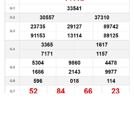
QUAY THỬ XSMB 15-5-2024
Ngoài ra yếu tố tâm linh cũng rất quan trọng cho việc tìm số đánh
đề. Anh em xem thêm chuyên mục
GIẢI MỘNG LÔ ĐỀ
để tăng thêm
khả năng trúng xổ số hôm nay.