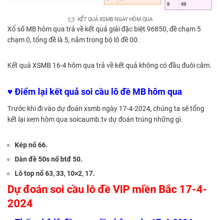
KẾT QUẢ XSMB NGÀY HÔM QUA
Xổ số MB hôm qua trả về kết quả giải đặc biệt 96850, đề chạm 5
chạm 0, tổng đề là 5, nằm trong bộ lô đề 00.
Kết quả XSMB 16-4 hôm qua trả về kết quả không có đầu đuôi câm.
♥
Điểm lại kết quả soi cầu lô đề MB hôm qua
Trước khi đi vào dự đoán xsmb ngày 17-4-2024, chúng ta sẽ tổng
kết lại xem hôm qua soicaumb.tv dự đoán trúng những gì.
Kép nổ 66.
Dàn đề 50s nổ btđ 50.
Lô top nổ 63, 33, 10×2, 17.
Dự đoán soi cầu lô đề VIP miền Bắc 17-4-
2024