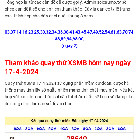
Tổng hợp lại từ các dàn đề đã được gợi ý. Admin soicaumb.tv sẽ
ghép dàn đề ít số cho anh em tham khảo. Đây là dàn có tỷ lệ trúng
cao, thích hợp cho dân chơi nuôi khung 3 ngày.
03,07,14,16,23,25,30,32,34,36,38,41,43,45,47,49,52,54,61,63,70,74,
83,89,94,98,00,
(ngày 2)
Tham khảo quay thử XSMB hôm nay ngày
17-4-2024
Quay thử XSMB 17-4-2024 sử dụng phần mềm dự đoán, được hệ
thống máy tính lấy số ngẫu nhiên mang tính chất may mắn. Nếu kết
hợp với các phương thức soi cầu thì chắc chắn sẽ là cơ sở đáng giá
dễ dàng chọn lọc các số đề ăn chắc.