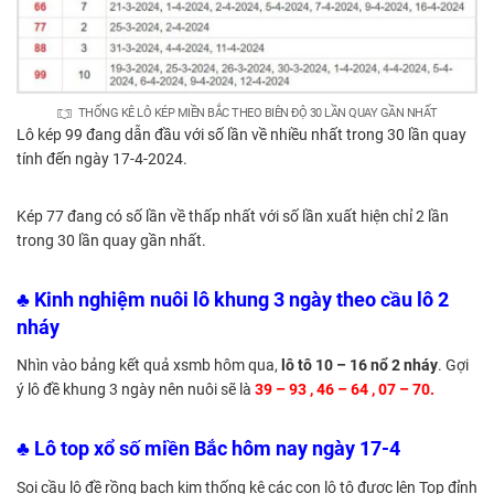
THỐNG KÊ LÔ KÉP MIỀN BẮC THEO BIÊN ĐỘ 30 LẦN QUAY GẦN NHẤT
Lô kép 99 đang dẫn đầu với số lần về nhiều nhất trong 30 lần quay
tính đến ngày 17-4-2024.
Kép 77 đang có số lần về thấp nhất với số lần xuất hiện chỉ 2 lần
trong 30 lần quay gần nhất.
♣
Kinh nghiệm nuôi lô khung 3 ngày theo cầu lô 2
nháy
Nhìn vào bảng kết quả xsmb hôm qua,
lô tô 10 – 16 nổ 2 nháy
. Gợi
ý lô đề khung 3 ngày nên nuôi sẽ là
39 – 93 , 46 – 64 , 07 – 70.
♣
Lô top xổ số miền Bắc hôm nay ngày 17-4
Soi cầu lô đề rồng bạch kim thống kê các con lô tô được lên Top đỉnh