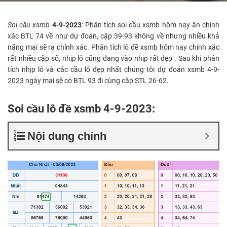
Soi cầu xsmb
4-9-2023
: Phân tích soi cầu xsmb hôm nay ăn chính
xác BTL 74 về như dự đoán, cặp 39-93 không về nhưng nhiều khả
năng mai sẽ ra chính xác. Phân tích lô đề xsmb hôm nay chính xác
rất nhiều cặp số, nhịp lô cũng đang vào nhịp rất đẹp . Sau khi phân
tích nhịp lô và các cầu lô đẹp nhất chúng tôi dự đoán xsmb 4-9-
2023 ngày mai sẽ có BTL 93 đi cùng cặp STL 26-62.
Soi cầu lô đề xsmb 4-9-2023:
Nội dung chính