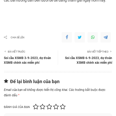
các bài hướng dẫn bên dưới để dễ dàng tham gia ngay hôm nay.
CHIA SẺ LÊN
BÀI VIẾT TRƯỚC
BÀI VIẾT TIẾP THEO
Soi cầu XSMB 3-9-2023, dự đoán
Soi cầu XSMB 6-9-2023, dự đoán
XSMB chính xác miễn phí
XSMB chính xác miễn phí
Để lại bình luận của bạn
Email của bạn sẽ không được hiển thị công khai.
Các trường bắt buộc được
đánh dấu
*
ĐÁNH GIÁ CỦA BẠN