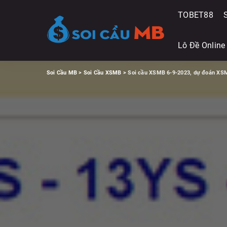
TOBET88
Lô Đề Online
Soi Cầu MB
>
Soi Cầu XSMB
>
Soi cầu XSMB 6-9-2023, dự đoán XSM