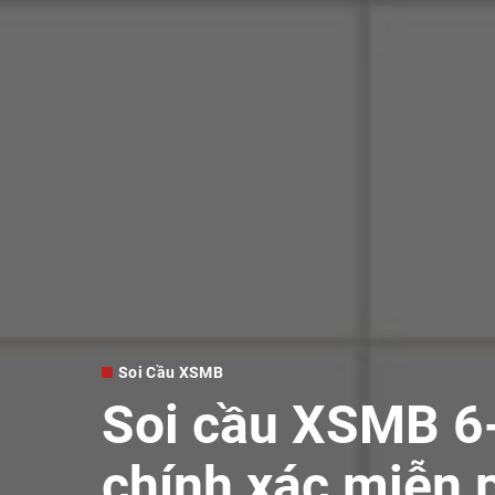
Soi Cầu XSMB
Soi cầu XSMB 6
chính xác miễn 