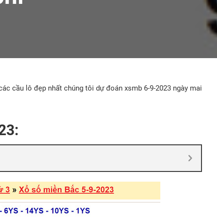
à các cầu lô đẹp nhất chúng tôi dự đoán xsmb 6-9-2023 ngày mai
23: