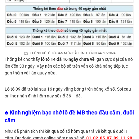
THỐNG KÊ LÔ TÔ GAN MIỀN BẮC TÍNH ĐẾN NGÀY 9-5-2024
Thống kê cho thấy
lô tô 14 đã 16 ngày chưa về
, gan cực đại của nó
lên đến 33 ngày. Vậy nên các bộ số trên vẫn có khả năng tiếp tục
gan thêm vài lần quay nữa.
Lô tô 09 đã trở lại sau 16 ngày vắng bóng trên bảng xổ số. Soi cau
online nhận định hôm nay sẽ nổ 36 – 63.
♣
Kinh nghiệm bạc nhớ lô đề MB theo đầu câm, đuôi
câm
Như đã phân tích thì kết quả xổ số hôm qua trả về kết quả đuôi 1
câm. Dự đoán xsmb online hôm nay sẽ nổ:
01, 02, 05, 07, 09, 11, 20,