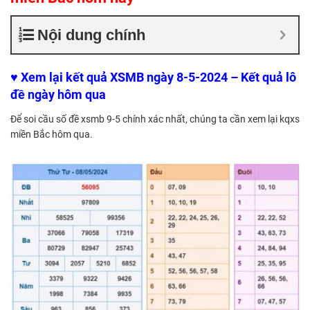
Nội dung chính
♥ Xem lại kết quả XSMB ngày
8-5-2024 – Kết quả lô
đề ngày hôm qua
Để soi cầu số đề xsmb 9-5 chính xác nhất, chúng ta cần xem lại kqxs
miền Bắc hôm qua.
SOI CẦU XSMB 9-5-2024 VIP - ĂN CHẮC 100