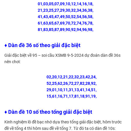
01,03,05,07,09,10,12,14,16,18,
21,23,25,27,29,30,32,34,36,38,
41,43,45,47,49,50,52,54,56,58,
61,63,65,67,69,70,72,74,76,78,
81,83,85,87,89,90,92,94,96,98,
♦ Dàn đề 36 số theo giải đặc biệt
Giải đặc biệt về 95 – soi cầu XSMB 9-5-2024 dự đoán dàn đề 36s
nên chơi:
02,20,12,21,22,32,23,42,24,
52,25,62,26,72,27,82,28,92,
29,01,10,11,31,13,41,14,51,
15,61,16,71,17,81,18,91,19,
♦ Dàn đề 10 số theo tổng giải đặc biệt
Kinh nghiệm lô đề bạc nhớ dựa theo tổng giải đặc biệt, hôm trước
đề về tổng 4 thì hôm sau đề về tổng 7. Từ đó ta có dàn đề 10s: