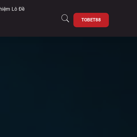
hiệm Lô Đề
TOBET88