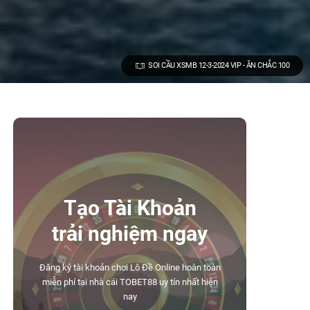
SOI CẦU XSMB 12-3-2024 VIP - ĂN CHẮC 100
Tạo Tài Khoản
trải nghiệm ngay
Đăng ký tài khoản chơi Lô Đề Online hoàn toàn
miễn phí tại nhà cái TOBET88 uy tín nhất hiện
nay