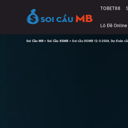
TOBET88
Lô Đề Online
Soi Cầu MB
>
Soi Cầu XSMB
>
Soi cầu XSMB 12-3-2024, Dự đoán cầ