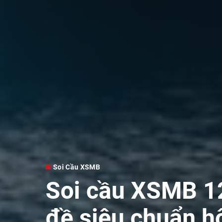
Soi Cầu XSMB
Soi cầu XSMB 1
đề siêu chuẩn h