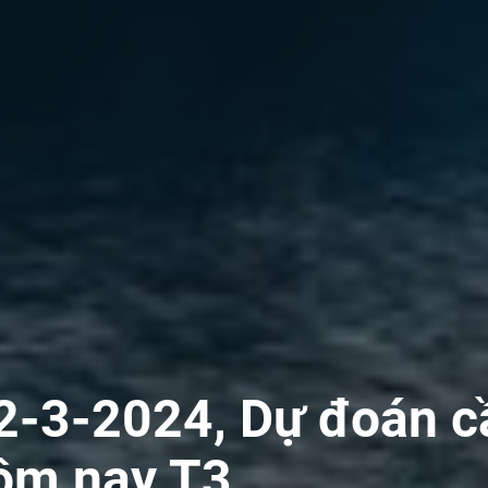
2-3-2024, Dự đoán c
ôm nay T3