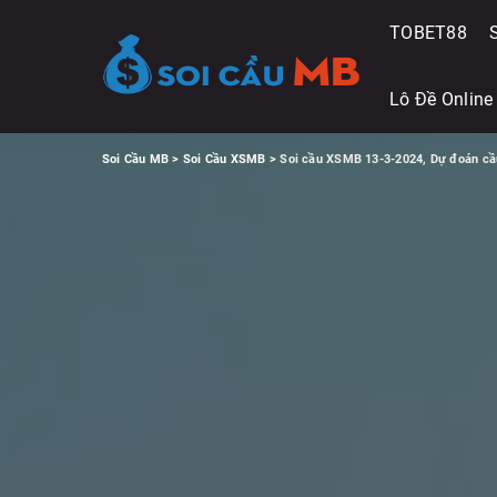
TOBET88
Lô Đề Online
Soi Cầu MB
>
Soi Cầu XSMB
>
Soi cầu XSMB 13-3-2024, Dự đoán cầ