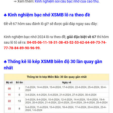
⇒ Xem thêm:
Kinh nghiệm soi cầu bạc nhớ của cao thủ.
♣
Kinh nghiệm bạc nhớ XSMB lô ra theo đề
Đề về 67 hôm sau đánh lô gì? sẽ được giải đáp ngay sau đây:
Kinh nghiệm bạc nhớ 2024 lô ra theo đề,
giải đặc biệt về 67
thì hôm
sau lô tô sẽ ra:
04-05-06-11-18-31-38-43-52-53-62-64-69-73-74-
77-78-84-89-90-96-99.
♣
Thống kê lô kép XSMB biên độ 30 lần quay gần
nhất