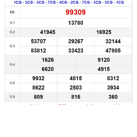
QUAY THỬ XSMB 3-5-2024
Ngoài ra yếu tố tâm linh cũng rất quan trọng cho việc tìm số đánh
đề. Anh em xem thêm chuyên mục
GIẢI MỘNG LÔ ĐỀ
để tăng thêm