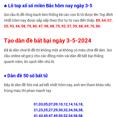
♣
Lô top xổ số miền Bắc hôm nay ngày 3-5
Soi cầu lô đề rồng bạch kim thống kê các con lô tô được lên Top đỉnh
nhất hôm nay được sắp xếp theo thứ tự từ cao đến thấp:
89, 64, 07,
25, 93, 44, 58, 79, 80, 47, 98, 08, 75, 92, 57, 59, 68, 69, 70, 86.
Tạo dàn đề bất bại ngày 3-5-2024
Đã là dân chơi lô đề thì không một ai không có máu chơi đề dàn. Soi
cầu online sẽ gợi ý cho các đồng môn vài dàn đề bất bại thắng
quanh năm, ăn sạch tiền chủ lô.
♦ Dàn đề 50 số bất tử
Đây là dàn đề 50s mà ad kết nhất hôm nay, anh em tham khảo nếu
trùng máu thì phan mạnh tay.
01,03,05,07,09,10,12,14,16,18,
21,23,25,27,29,30,32,34,36,38,
41,43,45,47,49,50,52,54,56,58,