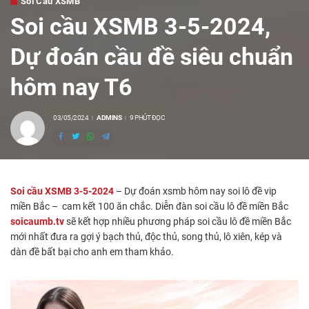
Soi Cầu XSMB
Soi cầu XSMB 3-5-2024,
Dự đoán cầu đề siêu chuẩn
hôm nay T6
03/05/2024
ADMINS
9 PHÚT ĐỌC
POSTED
BY
Soi cầu XSMB 3-5-2024
– Dự đoán xsmb hôm nay soi lô đề vip
miền Bắc – cam kết 100 ăn chắc. Diễn đàn soi cầu lô đề miền Bắc
soicaumb.tv
sẽ kết hợp nhiều phương pháp soi cầu lô đề miền Bắc
mới nhất đưa ra gợi ý bạch thủ, độc thủ, song thủ, lô xiên, kép và
dàn đề bất bại cho anh em tham khảo.