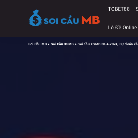
TOBET88
Lô Đề Online
Soi Cầu MB
>
Soi Cầu XSMB
>
Soi cầu XSMB 30-4-2024, Dự đoán cầ