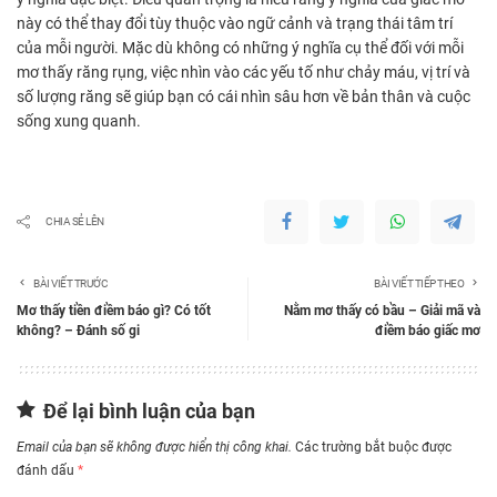
này có thể thay đổi tùy thuộc vào ngữ cảnh và trạng thái tâm trí
của mỗi người. Mặc dù không có những ý nghĩa cụ thể đối với mỗi
mơ thấy răng rụng, việc nhìn vào các yếu tố như chảy máu, vị trí và
số lượng răng sẽ giúp bạn có cái nhìn sâu hơn về bản thân và cuộc
sống xung quanh.
CHIA SẺ LÊN
BÀI VIẾT TRƯỚC
BÀI VIẾT TIẾP THEO
Mơ thấy tiền điềm báo gì? Có tốt
Nằm mơ thấy có bầu – Giải mã và
không? – Đánh số gi
điềm báo giấc mơ
Để lại bình luận của bạn
Email của bạn sẽ không được hiển thị công khai.
Các trường bắt buộc được
đánh dấu
*