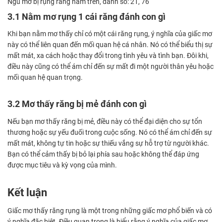
Ngủ mơ bị rụng răng hàm trên, đánh số: 21, 76
3.1 Nằm mơ rụng 1 cái răng đánh con gì
Khi bạn nằm mơ thấy chỉ có một cái răng rụng, ý nghĩa của giấc mơ
này có thể liên quan đến mối quan hệ cá nhân. Nó có thể biểu thị sự
mất mát, xa cách hoặc thay đổi trong tình yêu và tình bạn. Đôi khi,
điều này cũng có thể ám chỉ đến sự mất đi một người thân yêu hoặc
mối quan hệ quan trọng.
3.2 Mơ thấy răng bị mẻ đánh con gì
Nếu bạn mơ thấy răng bị mẻ, điều này có thể đại diện cho sự tổn
thương hoặc sự yếu đuối trong cuộc sống. Nó có thể ám chỉ đến sự
mất mát, không tự tin hoặc sự thiếu vắng sự hỗ trợ từ người khác.
Bạn có thể cảm thấy bị bỏ lại phía sau hoặc không thể đáp ứng
được mục tiêu và kỳ vọng của mình.
Kết luận
Giấc mơ thấy răng rụng là một trong những giấc mơ phổ biến và có
ý nghĩa đặc biệt. Điều quan trọng là hiểu rằng ý nghĩa của giấc mơ